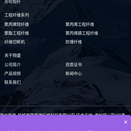
芳纶短纤
工程纤维系列
聚丙烯短纤维
聚丙烯工程纤维
聚酯工程纤维
聚丙烯腈工程纤维
纤维切断机
防爆纤维
关于翔盛
公司简介
资质证书
产品视频
新闻中心
联系我们
版权所有 盐城市翔盛碳纤维科技有限公司
技术支持: 丙纶网
|
苏ICP备
×
10219620号-3
苏公网安备 32092402000232号