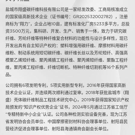
盐城市翔盛碳纤维科技有限公司是一家经发改委、工商局核准成立
的国家级高新技术企业（证书编号：GR202532002782），注册
商标为“翔力”，企业占地10亩，建有标准化厂房5233多平方，总投
资3500万元，集科研、开发、生产、销售于一体，致力于研究碳
纤维、芳纶纤维等特种纤维复合材料的功能性与设计多样性，现已
开发出具有自主知识产权的：塑料增强用碳纤维、摩擦材料用碳纤
维粉、制动系统用短切碳纤维、碳纤维长丝以及芳纶短纤、高强高
模聚乙烯短纤维、聚丙烯腈工程纤维、聚丙烯短纤维、聚酯工程纤
维，聚丙烯工程纤维、纤维切断机、特种纤维切割机等16个系列产
品。
公司拥有6项发明专利，5项实用新型专利，2016年获得国家高新
技术企业认证，并连续两次顺利通过复审。2018年获批盐城市（翔
盛）壳体碳纤维制品工程技术研究中心，2019年获得国家知识产权
局颁发的“知识产权优势企业”证书，2024年5月通过江苏省工信厅
“专精特新中小企业”认证。公司各种检测实验设备完善，现为江苏
省发明协会会员单位、中国摩擦密封材料协会理事单位、射阳县民
营经济促进会理事单位、射阳县海通镇商会副会长单位。